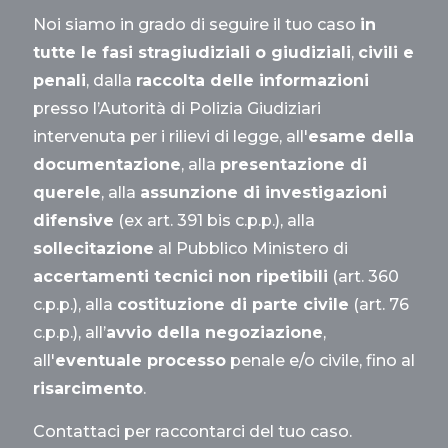
Noi siamo in grado di seguire il tuo caso
in
tutte le fasi stragiudiziali o giudiziali
,
civili e
penali
, dalla
raccolta delle informazioni
presso l’Autorità di Polizia Giudiziari
intervenuta per i rilievi di legge, all'
esame della
documentazione
, alla
presentazione di
querele
, alla
assunzione di investigazioni
difensive
(ex art. 391 bis c.p.p.), alla
sollecitazione
al Pubblico Ministero di
accertamenti tecnici non ripetibili
(art. 360
c.p.p.), alla
costituzione di parte civile
(art. 76
c.p.p.), all’
avvio della negoziazione
,
all'
eventuale processo
penale e/o civile, fino al
risarcimento
.
Contattaci per raccontarci del tuo caso.