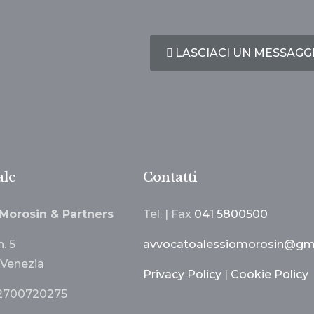
LASCIACI UN MESSAGG
ale
Contatti
 Morosin & Partners
Tel. | Fax
041 5800500
n. 5
avvocatoalessiomorosin@gm
Venezia
Privacy Policy
|
Cookie Policy
 02700720275