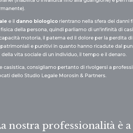
anei (inabilità o invalidità fino alla guarigione) e perm
ermanente).
ale
e il
danno biologico
rientrano nella sfera dei danni f
fisica della persona, quindi parliamo di un'infinità di cas
capacità motoria, il patema ed il dolore per la perdita di u
 patrimoniali e punitivi in quanto hanno ricadute dal pu
ella vita sociale di un individuo, il tempo e il denaro.
 casistica, consigliamo pertanto di rivolgersi a professi
cati dello Studio Legale Morosin & Partners.
a nostra professionalità è a