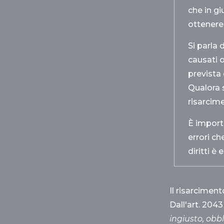
che in g
ottenere
Si parla 
causati o
prevista
Qualora s
risarcime
È import
errori ch
diritti è
Il risarcimen
Dall'art. 2043
ingiusto, obb