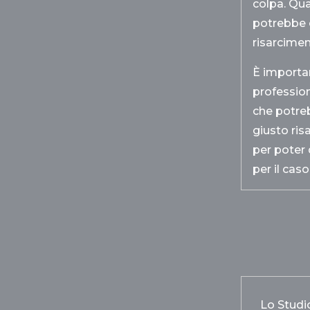
colpa. Qua
potrebbe e
risarcimen
È importa
profession
che potreb
giusto ris
per poter d
per il caso
Lo Studio