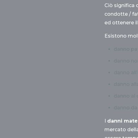
Ciò significa
condotte / fat
ed ottenere i
Esistono molte
danno pat
danno non
danno all
danno alla
danno al 
danno da 
I
danni mater
mercato della 