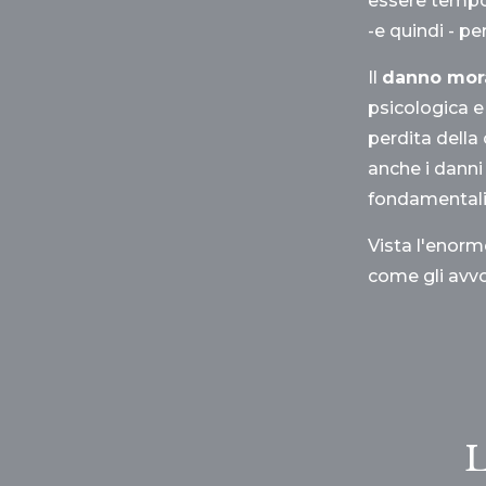
essere tempor
-e quindi - p
Il
danno mor
psicologica e 
perdita della 
anche i danni
fondamentali d
Vista l'enorme
come gli avvo
L