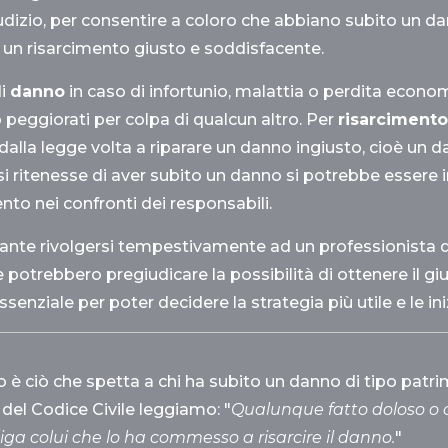
iudizio, per consentire a coloro che abbiano subito un d
 un risarcimento giusto e soddisfacente.
di
danno
in caso di infortunio, malattia o perdita econo
 peggiorati per colpa di qualcun altro. Per
risarciment
 dalla legge volta a riparare un danno ingiusto, cioè u
i ritenesse di aver subito un danno si potrebbe essere in
nto nei confronti dei responsabili.
ante rivolgersi tempestivamente ad un professionista q
e potrebbero pregiudicare la possibilità di ottenere il g
 essenziale per poter decidere la strategia più utile e le ini
to è ciò che spetta a chi ha subito un danno di tipo patr
 del Codice Civile leggiamo: "
Qualunque fatto doloso o 
liga colui che lo ha commesso a risarcire il danno.
"