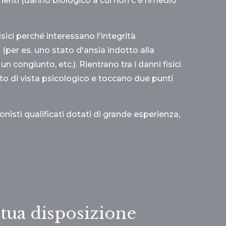
anenti (danno biologico a cui non c'è rimedio
isici perché interessano l'integrità
i (per es. uno stato d'ansia indotto alla
n congiunto, etc.). Rientrano tra i danni fisici
nto di vista psicologico e toccano due punti
onisti qualificati dotati di grande esperienza,
 tua disposizione