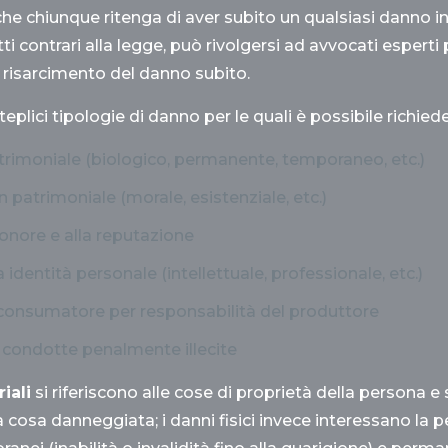
 che chiunque ritenga di aver subito un qualsiasi danno i
ti contrari alla legge, può rivolgersi ad avvocati esperti 
l risarcimento del danno subito.
plici tipologie di danno per le quali è possibile richied
rimoniale (biologico, permanente, temporaneo, etc.)
 patrimoniale (morale, esistenziale, etc.)
’onore e alla reputazione
 identità personale (intellettuale, professionale, etc.)
consumatore per responsabilità del produttore
condotte penalmente illecite
iali
si riferiscono alle cose di proprietà della persona e 
cosa danneggiata; i danni fisici invece interessano la pe