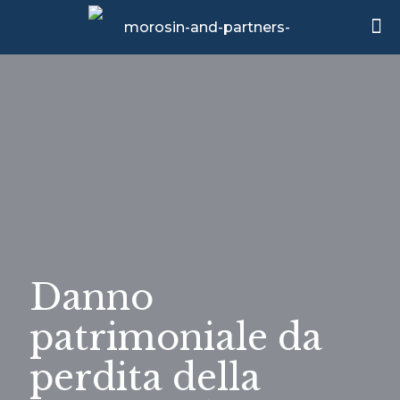
Danno
patrimoniale da
perdita della