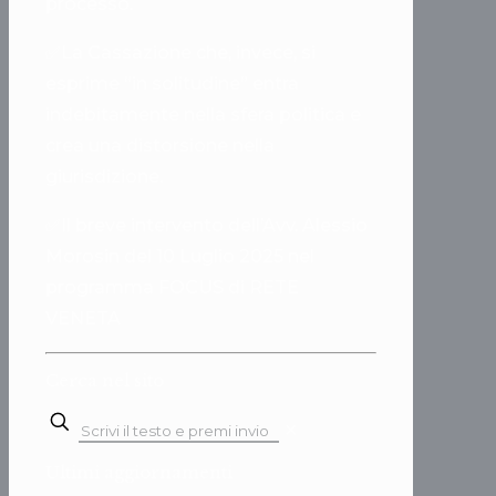
processo.
✅La Cassazione che, invece, si
esprime “in solitudine” entra
indebitamente nella sfera politica e
crea una distorsione nella
giurisdizione.
✅Il breve intervento dell’Avv. Alessio
Morosin del 10 Luglio 2025 nel
programma FOCUS di RETE
VENETA
Cerca nel sito
✕
Ultimi aggiornamenti