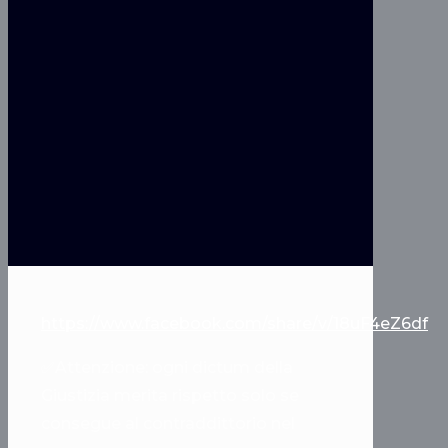
https://www.facebook.com/share/v/18uF4eZ6df
✅Attenzione: ogni dictum della
Giustizia merita rispetto solo se
consegue al contraddittorio nel