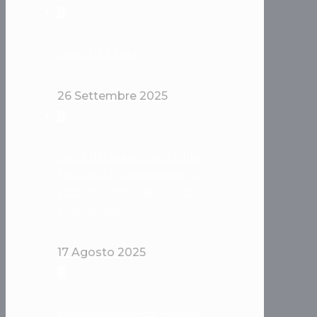
0
Giustizia è fatta!
26 Settembre 2025
0
Corte di Cassazione: valido
l’accordo tra coniugi per il
rimborso spese in caso di
separazione
17 Agosto 2025
0
L’opinione dell’Avv. Alessio