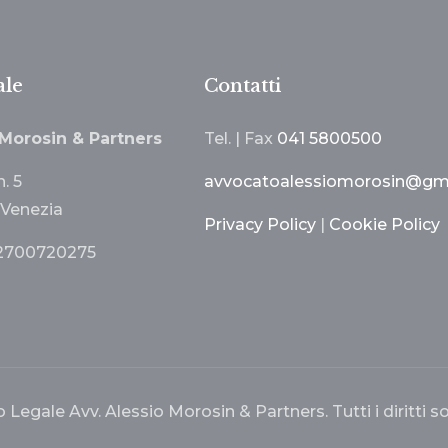
ale
Contatti
 Morosin & Partners
Tel. | Fax
041 5800500
n. 5
avvocatoalessiomorosin@gm
Venezia
Privacy Policy
|
Cookie Policy
 02700720275
Legale Avv. Alessio Morosin & Partners. Tutti i diritti so